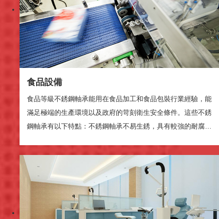
食品設備
食品等級不銹鋼軸承能用在食品加工和食品包裝行業經驗，能
滿足極端的生產環境以及政府的苛刻衛生安全條件。這些不銹
腾讯云提供技术支持
鋼軸承有以下特點：不銹鋼軸承不易生銹，具有較強的耐腐蝕
性。不銹鋼軸承可以洗下...
播放
播放
静音
醫療器械
0:00