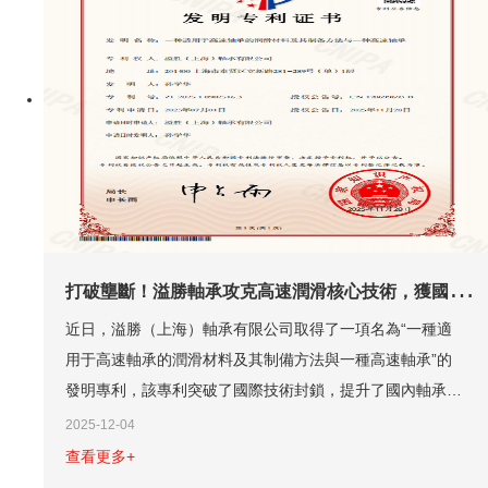
info:
[X]
打
破壟斷！溢勝軸承攻克高速潤滑核心技術，獲國家發明專利
近日，溢勝（上海）軸承有限公司取得了一項名為“一種適
用于高速軸承的潤滑材料及其制備方法與一種高速軸承”的
發明專利，該專利突破了國際技術封鎖，提升了國內軸承產
業競爭力，其潤滑材料及軸承設計顯著提高了高速軸承的性
2025-12-04
能與使用壽命。...
查看更多+