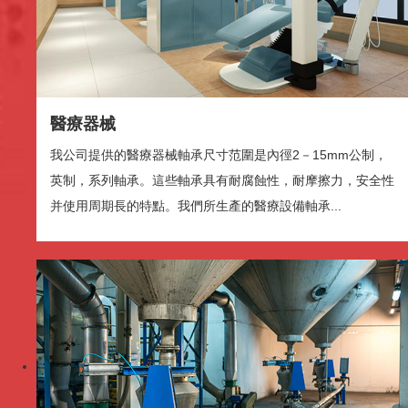
我公司提供的醫療器械軸承尺寸范圍是內徑2－15mm公制，
/
0:47
英制，系列軸承。這些軸承具有耐腐蝕性，耐摩擦力，安全性
加载完毕
: 0%
并使用周期長的特點。我們所生產的醫療設備軸承...
进度
: 0%
媒体流类型
直播
-0:47
播放速度
2x
1.5x
1.25x
1x
, 选择
0.5x
1x
节目段落
节目段落
描述
化工設備
关闭描述
, 选择
字幕
化工設備是化工機械的一部分，化工機械包括兩部分，其一是