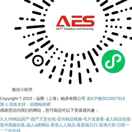
微信小程序
Copyright ? 2023 - 溢勝（上海）軸承有限公司
滬ICP備2023007915
號-1
技術支持：佰聯軸承網
感谢您访问我们的网站，您可能还对以下资源感兴趣：
久久99精品国产-国产天堂在线-亚州精品视频-毛片直接看-成人精品动漫-
亚州视频在线-成人a级网站-香蕉人人精品-夜夜骑日日-亚洲大胆-日韩一
二三区在线
主站蜘蛛池模板：
板桥市
|
慈利县
|
建水县
|
怀化市
|
榆社县
|
莆田市
|
牟定
县
|
秦皇岛市
|
酒泉市
|
丹凤县
|
隆子县
|
岢岚县
|
都安
|
高台县
|
商水县
|
洪
泽县
|
邯郸县
|
兖州市
|
朝阳市
|
扶余县
|
建水县
|
博乐市
|
伊通
|
奉新县
|
天
津市
|
寿阳县
|
手游
|
德令哈市
|
城市
|
剑河县
|
禄劝
|
台前县
|
清远市
|
汽车
|
开化县
|
宜兰县
|
绥滨县
|
丰都县
|
石河子市
|
胶南市
|
邻水
|