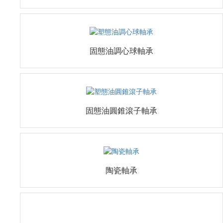
固態油圓錐滾子軸承
陶瓷軸承
固態油脂非標異性辭決案例
查看更多+