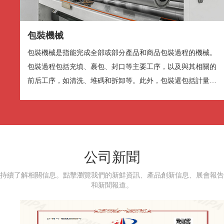
前后工序，如清洗、堆碼和拆卸等。此外，包裝還包括計量或
在包裝件上蓋印等工...
字体边缘样式
字体库
公司新聞
重启
恢复全部设定至预设值
完成
持續了解相關信息。點擊瀏覽我們的新鮮資訊、產品創新信息、展會報告
关闭弹窗
和新聞報道。
结束对话视窗
file ID:
request ID:
media type:
mime type:
provider:
resolution:
rate:
frames:
buffer:
connection speed: