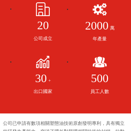
500
30
+
員工人數
出口國家
公司已申請有數項相關塑態油技術原創發明專利，具有獨立
的研發生產能力。突破了國外對我國相關技術的封鎖，拉動
國內軸承產業升級，提高競爭力。公司擁有自己的廠房和生
產設備，滿足正常的研發以及生產需求。
經驗豐富
二十年生產經驗贏得廣大客戶嘉許
專業制造