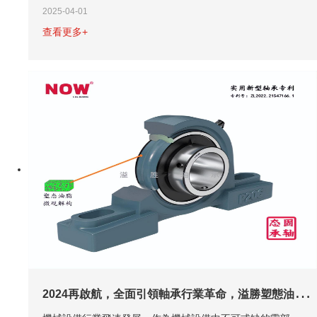
2
024再啟航，全面引領軸承行業革命，溢勝塑態油軸承您的理想選擇
機械設備行業飛速發展，作為機械設備中不可或缺的零部
件，軸承產品也越來越受到行業重視。而軸承要維持機械設
備的良好運行，潤滑產品作為機械設備的“血液”，顯得尤為
重要。在傳統市場中，軸承潤滑劑分為液體狀態的潤滑油、
2024-02-26
膏狀的潤滑脂以及粉狀的二硫化鉬，這些潤滑產品在...
查看更多+