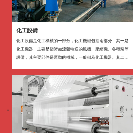
字幕设定
, 开启字幕设置弹窗
化工機器，主要是指諸如流體輸送的風機、壓縮機、各種泵等
关闭字幕
, 选择
設備，其主要部件是運動的機械，一般稱為化工機器。其二是
音轨
化工設備主要是指...
全屏
This is a modal window.
开始对话视窗。离开会取消及关闭视窗
文字
Color
Transparency
背景
Color
Transparency
视窗
包裝機械
Color
Transparency
包裝機械是指能完成全部或部分產品和商品包裝過程的機械。
字体尺寸
包裝過程包括充填、裹包、封口等主要工序，以及與其相關的