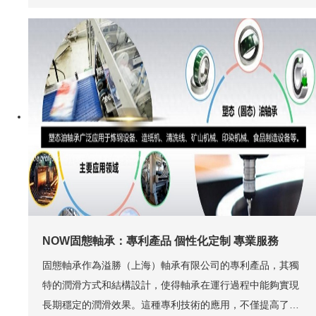
NOW固態軸承：專利產品 個性化定制 專業服務
固態軸承作為溢勝（上海）軸承有限公司的專利產品，其獨
特的潤滑方式和結構設計，使得軸承在運行過程中能夠實現
長期穩定的潤滑效果。這種專利技術的應用，不僅提高了軸
承的使用壽命，還大大降低了設備的維護成本。與市面上許
2025-04-01
多類似產品相比，固態軸承在技術上具有顯著的優勢。...
查看更多+