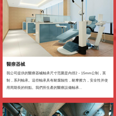
播放
静音
0:00
醫療器械
/
0:47
我公司提供的醫療器械軸承尺寸范圍是內徑2－15mm公制，英
加载完毕
: 0%
制，系列軸承。這些軸承具有耐腐蝕性，耐摩擦力，安全性并使
进度
: 0%
媒体流类型
直播
用周期長的特點。我們所生產的醫療設備軸承...
-0:47
播放速度
2x
1.5x