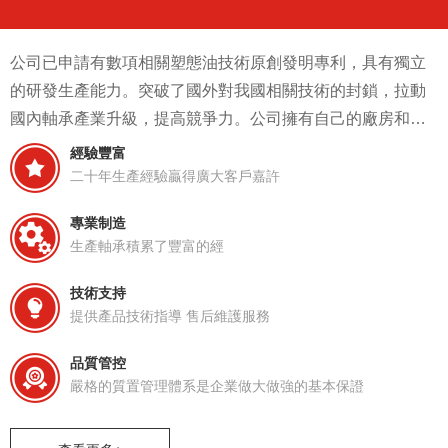
公司已申請有數項相關塑態油技術原創發明專利，具有獨立
的研發生產能力。突破了國外對我國相關技術的封鎖，拉動
國內軸承產業升級，提高競爭力。公司擁有自己的廠房和生
產設備，滿足正常的研發以及生產需求。
經驗豐富
二十年生產經驗贏得廣大客戶嘉許
專業制造
生產軸承積累了豐富的經
技術支持
提供產品技術指導 售后維護服務
品質管控
嚴格的質置管理體系是企業做大做強的基本保證