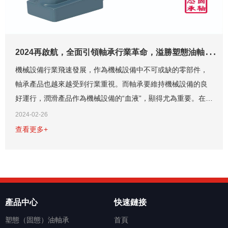
2
024再啟航，全面引領軸承行業革命，溢勝塑態油軸承您的理想選擇
機械設備行業飛速發展，作為機械設備中不可或缺的零部件，
軸承產品也越來越受到行業重視。而軸承要維持機械設備的良
好運行，潤滑產品作為機械設備的“血液”，顯得尤為重要。在傳
統市場中，軸承潤滑劑分為液體狀態的潤滑油、膏狀的潤滑脂
2024-02-26
以及粉狀的二硫化鉬，這些潤滑產品在...
查看更多+
產品中心
快速鏈接
塑態（固態）油軸承
首頁