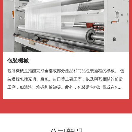
Color
Transparency
背景
Color
Transparency
视窗
Color
Transparency
字体尺寸
包裝機械
包裝機械是指能完成全部或部分產品和商品包裝過程的機械。 包
字体边缘样式
裝過程包括充填、裹包、封口等主要工序，以及與其相關的前后
工序，如清洗、堆碼和拆卸等。此外，包裝還包括計量或在包裝
件上蓋印等工...
字体库
重启
恢复全部设定至预设值
完成
关闭弹窗