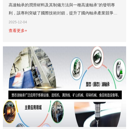
高速軸承的潤滑材料及其制備方法與一種高速軸承”的發明專
利，該專利突破了國際技術封鎖，提升了國內軸承產業競爭
力，其潤滑材料及軸承設計顯著提高了高速軸承的性能與使用
2025-12-04
壽命。...
查看更多+