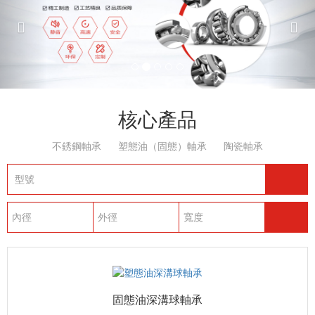
核心產品
不銹鋼軸承
塑態油（固態）軸承
陶瓷軸承
固態油深溝球軸承