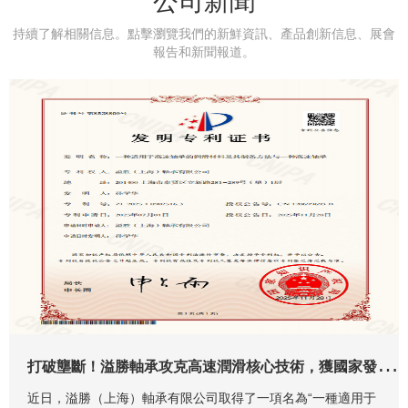
公司新聞
结束对话视窗
持續了解相關信息。點擊瀏覽我們的新鮮資訊、產品創新信息、展會
file ID:
報告和新聞報道。
request ID:
media type:
mime type:
provider:
resolution:
rate:
frames:
buffer:
connection speed:
info:
[X]
打
破壟斷！溢勝軸承攻克高速潤滑核心技術，獲國家發明專利
近日，溢勝（上海）軸承有限公司取得了一項名為“一種適用于