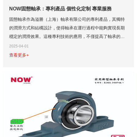
NOW固態軸承：專利產品 個性化定制 專業服務
固態軸承作為溢勝（上海）軸承有限公司的專利產品，其獨特
的潤滑方式和結構設計，使得軸承在運行過程中能夠實現長期
穩定的潤滑效果。這種專利技術的應用，不僅提高了軸承的使
用壽命，還大大降低了設備的維護成本。與市面上許多類似產
2025-04-01
品相比，固態軸承在技術上具有顯著的優勢。...
查看更多+