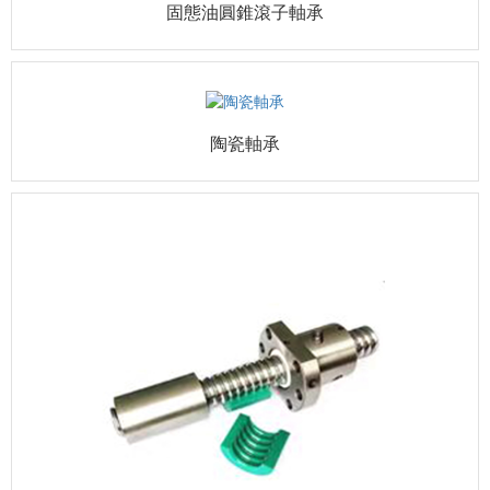
固態油圓錐滾子軸承
陶瓷軸承