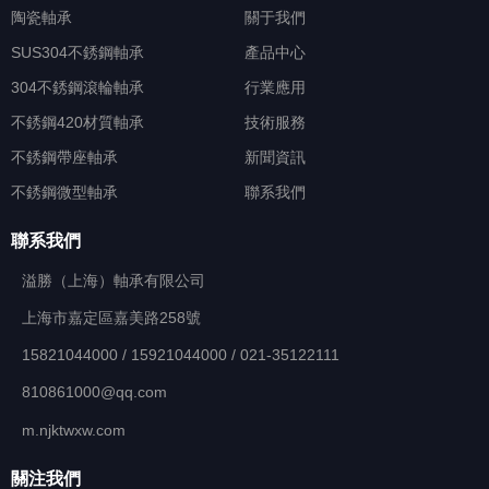
陶瓷軸承
關于我們
SUS304不銹鋼軸承
產品中心
304不銹鋼滾輪軸承
行業應用
不銹鋼420材質軸承
技術服務
不銹鋼帶座軸承
新聞資訊
不銹鋼微型軸承
聯系我們
聯系我們
溢勝（上海）軸承有限公司
上海市嘉定區嘉美路258號
15821044000 / 15921044000 / 021-35122111
810861000@qq.com
m.njktwxw.com
關注我們