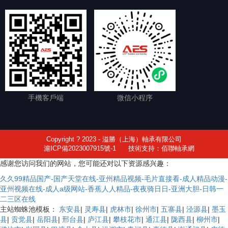
手機客戶端
微信小程序
Copyright ? 2023 - 溢勝（上海）軸承有限公司
滬ICP備2023007915號-1
技術支持：佰聯軸承網
感谢您访问我们的网站，您可能还对以下资源感兴趣：
久久99精品国产-国产天堂在线-亚州精品视频-毛片直接看-成人精品动漫-
亚州视频在线-成人a级网站-香蕉人人精品-夜夜骑日日-亚洲大胆-日韩一
二三区在线
主站蜘蛛池模板：
东安县
|
灵寿县
|
虎林市
|
徐州市
|
五寨县
|
泾源县
|
墨玉
县
|
贡觉县
|
岳阳县
|
邢台县
|
庐江县
|
攀枝花市
|
通江县
|
陇西县
|
柳州市
|