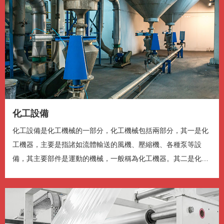
1.25x
1x
, 选择
0.5x
1x
节目段落
节目段落
描述
关闭描述
, 选择
字幕
化工設備
字幕设定
, 开启字幕设置弹窗
关闭字幕
, 选择
化工設備是化工機械的一部分，化工機械包括兩部分，其一是化
音轨
工機器，主要是指諸如流體輸送的風機、壓縮機、各種泵等設
備，其主要部件是運動的機械，一般稱為化工機器。其二是化工
全屏
This is a modal window.
設備主要是指...
开始对话视窗。离开会取消及关闭视窗
文字